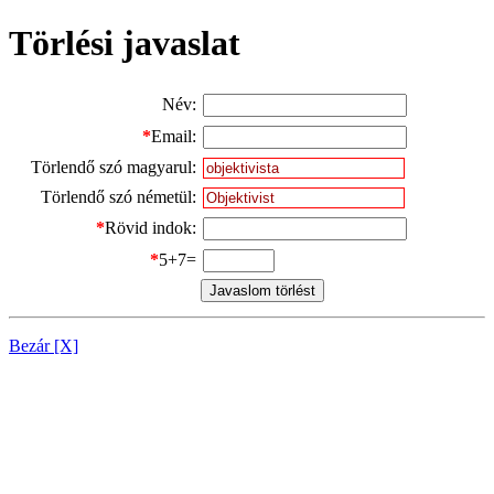
Törlési javaslat
Név:
*
Email:
Törlendő szó magyarul:
Törlendő szó németül:
*
Rövid indok:
*
5+7=
Bezár [X]