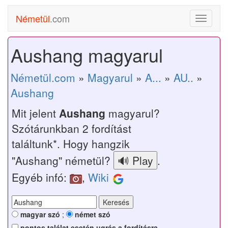
Németül
.com
Toggle
navigati
Aushang magyarul
Németül.com
»
Magyarul
»
A...
»
AU..
»
Aushang
Mit jelent
Aushang
magyarul?
Szótárunkban 2 fordítást
találtunk*. Hogy hangzik
"Aushang" németül?
.
Egyéb infó:
,
Wiki
magyar szó
;
német szó
pontos találat esetén ugrás a fordításra