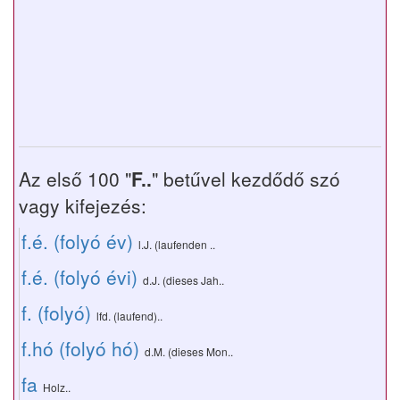
Az első 100 "
F..
" betűvel kezdődő szó
vagy kifejezés:
f.é. (folyó év)
l.J. (laufenden ..
f.é. (folyó évi)
d.J. (dieses Jah..
f. (folyó)
lfd. (laufend)..
f.hó (folyó hó)
d.M. (dieses Mon..
fa
Holz..