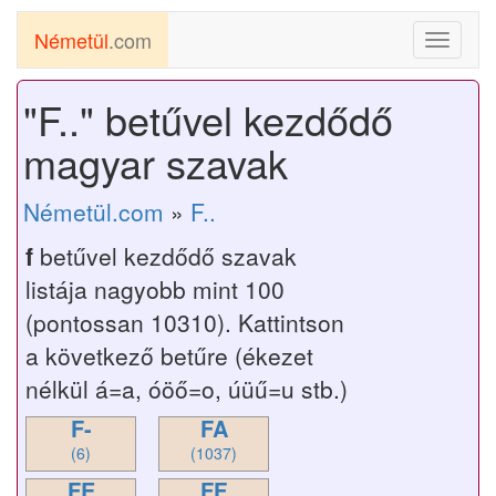
Németül
.com
Toggle
navigati
"F.." betűvel kezdődő
magyar szavak
Németül.com
»
F..
f
betűvel kezdődő szavak
listája nagyobb mint 100
(pontossan 10310). Kattintson
a következő betűre (ékezet
nélkül á=a, óöő=o, úüű=u stb.)
F-
FA
(6)
(1037)
FE
FF