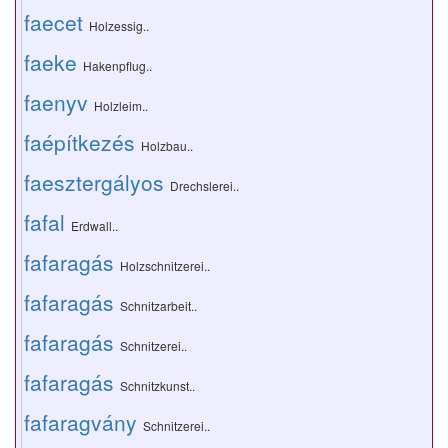
faecet
Holzessig..
faeke
Hakenpflug..
faenyv
Holzleim..
faépítkezés
Holzbau..
faesztergályos
Drechslerei..
fafal
Erdwall..
fafaragás
Holzschnitzerei..
fafaragás
Schnitzarbeit..
fafaragás
Schnitzerei..
fafaragás
Schnitzkunst..
fafaragvány
Schnitzerei..