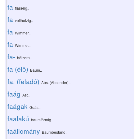
fa
flaserig..
fa
vollholzig..
fa
Wimmer..
fa
Wimmet..
fa-
hölzern..
fa (élő)
Baum..
fa. (feladó)
Abs. (Absender)..
faág
Ast..
faágak
Geäst..
faalakú
baumförmig..
faállomány
Baumbestand..