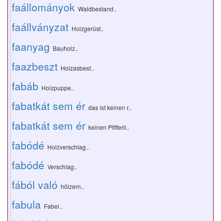
faállományok
Waldbestand..
faállványzat
Holzgerüst..
faanyag
Bauholz..
faazbeszt
Holzasbest..
fabáb
Holzpuppe..
fabatkát sem ér
das ist keinen r..
fabatkát sem ér
keinen Pfifferli..
fabódé
Holzverschlag..
fabódé
Verschlag..
fából való
hölzern..
fabula
Fabel..