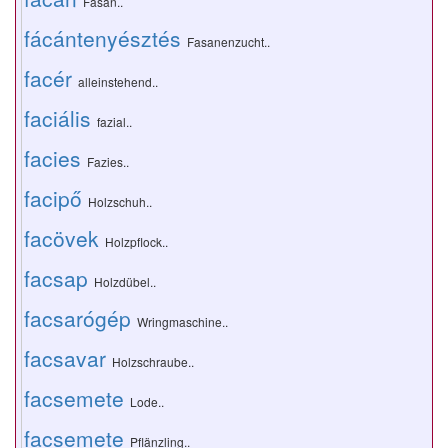
Fasan..
fácántenyésztés
Fasanenzucht..
facér
alleinstehend..
faciális
fazial..
facies
Fazies..
facipő
Holzschuh..
facövek
Holzpflock..
facsap
Holzdübel..
facsarógép
Wringmaschine..
facsavar
Holzschraube..
facsemete
Lode..
facsemete
Pflänzling..