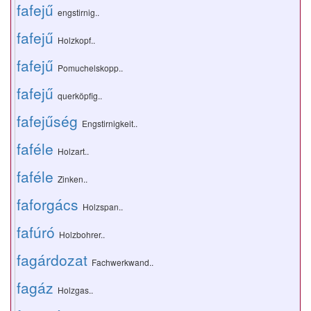
fafejű
engstirnig..
fafejű
Holzkopf..
fafejű
Pomuchelskopp..
fafejű
querköpfig..
fafejűség
Engstirnigkeit..
faféle
Holzart..
faféle
Zinken..
faforgács
Holzspan..
fafúró
Holzbohrer..
fagárdozat
Fachwerkwand..
fagáz
Holzgas..