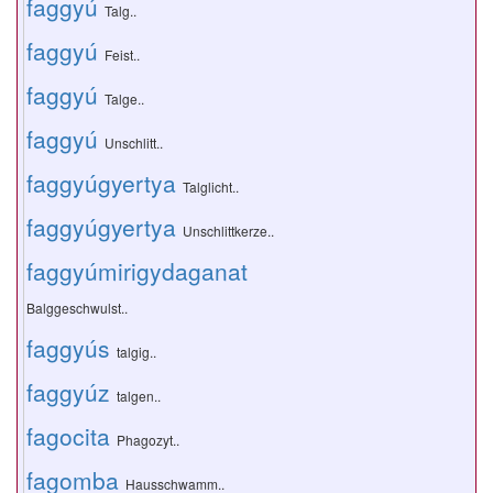
faggyú
Talg..
faggyú
Feist..
faggyú
Talge..
faggyú
Unschlitt..
faggyúgyertya
Talglicht..
faggyúgyertya
Unschlittkerze..
faggyúmirigydaganat
Balggeschwulst..
faggyús
talgig..
faggyúz
talgen..
fagocita
Phagozyt..
fagomba
Hausschwamm..