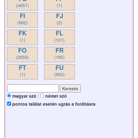
(4651)
(1)
FI
FJ
(692)
(2)
FK
FL
(1)
(101)
FO
FR
(2650)
(185)
FT
FU
(1)
(983)
magyar szó
;
német szó
pontos találat esetén ugrás a fordításra