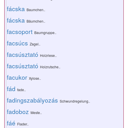
fácska
Baumchen..
fácska
Bäumchen..
facsoport
Baumgruppe..
facsúcs
Zagel..
facsúsztató
Holzriese..
facsúsztató
Holzrutsche..
facukor
Xylose..
fád
fade..
fadingszabályozás
Schwundregelung..
fadoboz
Meste..
fáé
Flader..