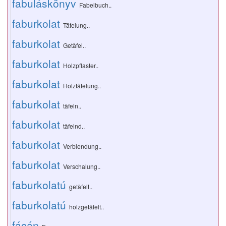
fabuláskönyv
Fabelbuch..
faburkolat
Täfelung..
faburkolat
Getäfel..
faburkolat
Holzpflaster..
faburkolat
Holztäfelung..
faburkolat
täfeln..
faburkolat
täfelnd..
faburkolat
Verblendung..
faburkolat
Verschalung..
faburkolatú
getäfelt..
faburkolatú
holzgetäfelt..
fácán