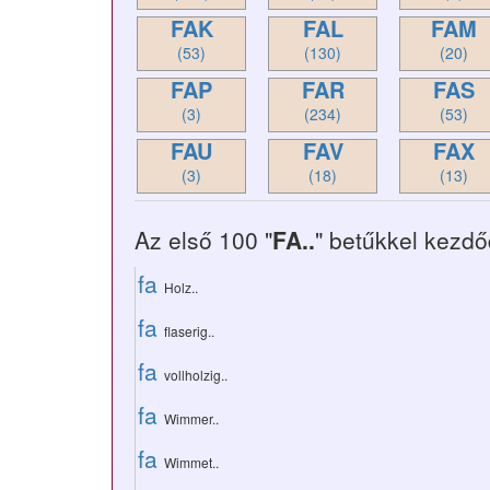
FAK
FAL
FAM
(53)
(130)
(20)
FAP
FAR
FAS
(3)
(234)
(53)
FAU
FAV
FAX
(3)
(18)
(13)
Az első 100 "
FA..
" betűkkel kezdő
fa
Holz..
fa
flaserig..
fa
vollholzig..
fa
Wimmer..
fa
Wimmet..