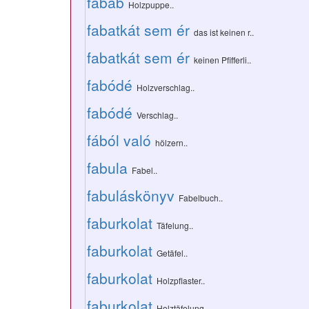
fabáb
Holzpuppe..
fabatkát sem ér
das ist keinen r..
fabatkát sem ér
keinen Pfifferli..
fabódé
Holzverschlag..
fabódé
Verschlag..
fából való
hölzern..
fabula
Fabel..
fabuláskönyv
Fabelbuch..
faburkolat
Täfelung..
faburkolat
Getäfel..
faburkolat
Holzpflaster..
faburkolat
Holztäfelung..