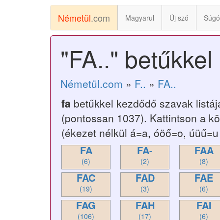
Németül
.com
Magyarul
Új szó
Súgó
"FA.." betűkke
Németül.com
»
F..
»
FA..
fa
betűkkel kezdődő szavak listá
(pontossan 1037). Kattintson a k
(ékezet nélkül á=a, óöő=o, úüű=u 
FA
FA-
FAA
(6)
(2)
(8)
FAC
FAD
FAE
(19)
(3)
(6)
FAG
FAH
FAI
(106)
(17)
(6)