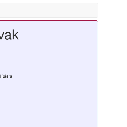
vak
dításra