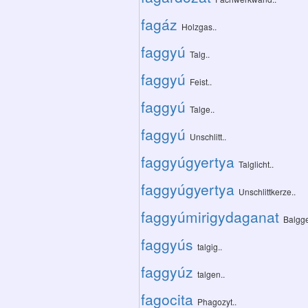
fagáz
Holzgas..
faggyú
Talg..
faggyú
Feist..
faggyú
Talge..
faggyú
Unschlitt..
faggyúgyertya
Talglicht..
faggyúgyertya
Unschlittkerze..
faggyúmirigydaganat
Balgge
faggyús
talgig..
faggyúz
talgen..
fagocita
Phagozyt..