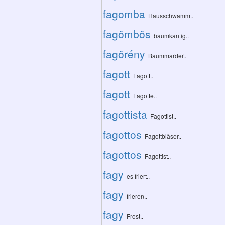
fagomba
Hausschwamm..
fagömbös
baumkantig..
fagörény
Baummarder..
fagott
Fagott..
fagott
Fagotte..
fagottista
Fagottist..
fagottos
Fagottbläser..
fagottos
Fagottist..
fagy
es friert..
fagy
frieren..
fagy
Frost..