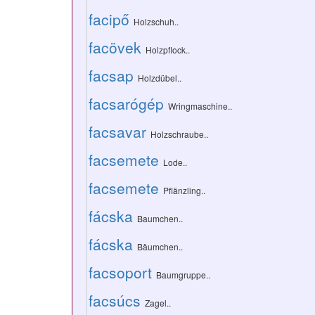
facipő
Holzschuh..
facövek
Holzpflock..
facsap
Holzdübel..
facsarógép
Wringmaschine..
facsavar
Holzschraube..
facsemete
Lode..
facsemete
Pflänzling..
fácska
Baumchen..
fácska
Bäumchen..
facsoport
Baumgruppe..
facsúcs
Zagel..