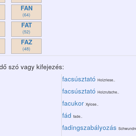
FAN
(64)
FAT
(52)
FAZ
(48)
dő szó vagy kifejezés:
facsúsztató
Holzriese..
facsúsztató
Holzrutsche..
facukor
Xylose..
fád
fade..
fadingszabályozás
Schwundre