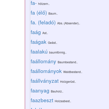
fa-
hölzern..
fa (élő)
Baum..
fa. (feladó)
Abs. (Absender)..
faág
Ast..
faágak
Geäst..
faalakú
baumförmig..
faállomány
Baumbestand..
faállományok
Waldbestand..
faállványzat
Holzgerüst..
faanyag
Bauholz..
faazbeszt
Holzasbest..