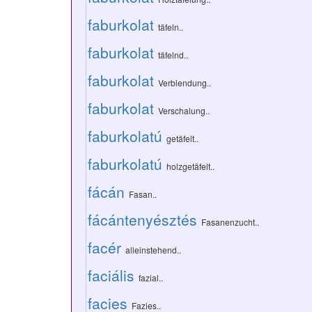
faburkolat
täfeln..
faburkolat
täfelnd..
faburkolat
Verblendung..
faburkolat
Verschalung..
faburkolatú
getäfelt..
faburkolatú
holzgetäfelt..
fácán
Fasan..
fácántenyésztés
Fasanenzucht..
facér
alleinstehend..
faciális
fazial..
facies
Fazies..