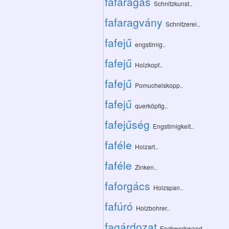
fafaragás
Schnitzkunst..
fafaragvány
Schnitzerei..
fafejű
engstirnig..
fafejű
Holzkopf..
fafejű
Pomuchelskopp..
fafejű
querköpfig..
fafejűség
Engstirnigkeit..
faféle
Holzart..
faféle
Zinken..
faforgács
Holzspan..
fafúró
Holzbohrer..
fagárdozat
Fachwerkwand..