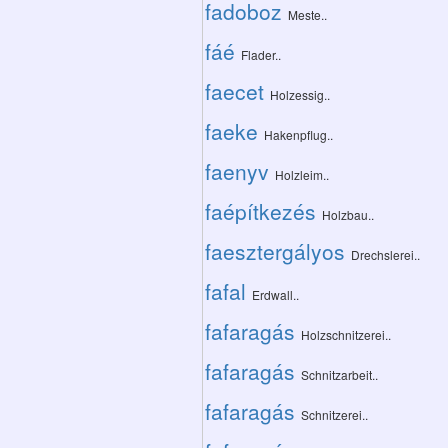
fadoboz
Meste..
fáé
Flader..
faecet
Holzessig..
faeke
Hakenpflug..
faenyv
Holzleim..
faépítkezés
Holzbau..
faesztergályos
Drechslerei..
fafal
Erdwall..
fafaragás
Holzschnitzerei..
fafaragás
Schnitzarbeit..
fafaragás
Schnitzerei..