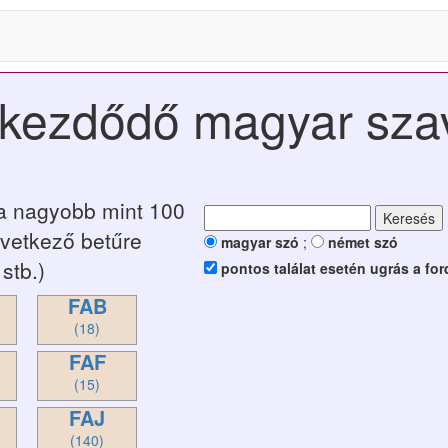
l kezdődő magyar sza
ja nagyobb mint 100
övetkező betűre
magyar szó
;
német szó
stb.)
pontos találat esetén ugrás a for
FAB
(18)
FAF
(15)
FAJ
(140)