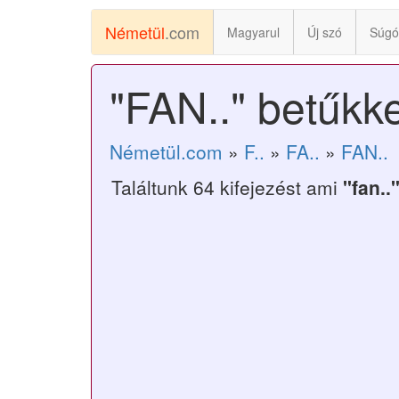
Németül
.com
Magyarul
Új szó
Súgó
"FAN.." betűkk
Németül.com
»
F..
»
FA..
»
FAN..
Találtunk 64 kifejezést ami
"fan..