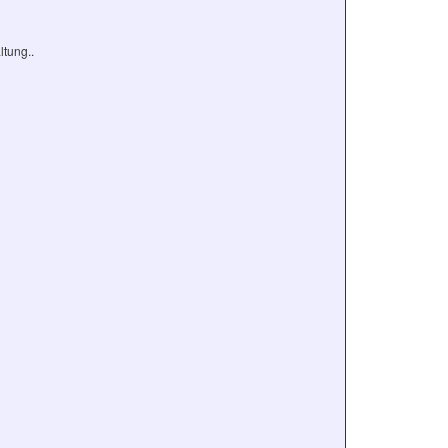
tung..