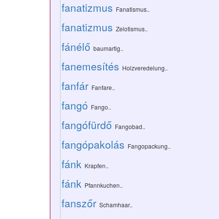
fanatizmus
Fanatismus..
fanatizmus
Zelotismus..
fánélő
baumartig..
fanemesítés
Holzveredelung..
fanfár
Fanfare..
fangó
Fango..
fangófürdő
Fangobad..
fangópakolás
Fangopackung..
fánk
Krapfen..
fánk
Pfannkuchen..
fanszőr
Schamhaar..