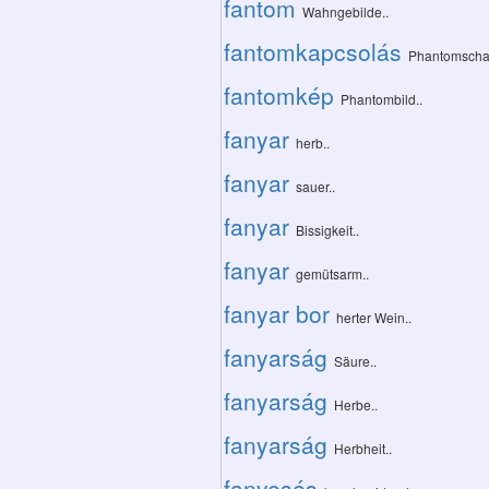
fantom
Wahngebilde..
fantomkapcsolás
Phantomschal
fantomkép
Phantombild..
fanyar
herb..
fanyar
sauer..
fanyar
Bissigkeit..
fanyar
gemütsarm..
fanyar bor
herter Wein..
fanyarság
Säure..
fanyarság
Herbe..
fanyarság
Herbheit..
fanyesés