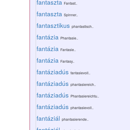
fantaszta
Fantast..
fantaszta
Spinner..
fantasztikus
phantastisch..
fantázia
Phantasie..
fantázia
Fantasie..
fantázia
Fantasy..
fantáziadús
fantasievoll..
fantáziadús
phantasiereich..
fantáziadús
Phantasiereichtu..
fantáziadús
phantasievoll..
fantáziál
phantasierende..
fantáziál