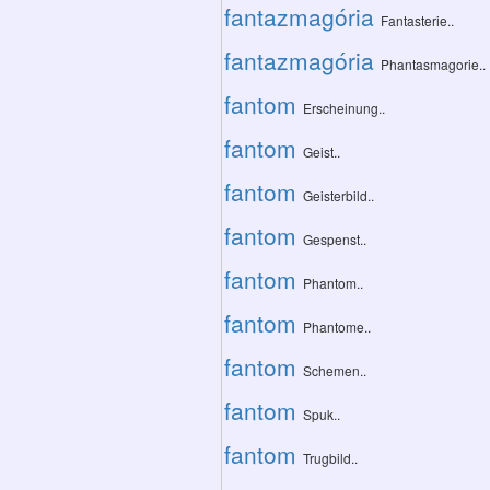
fantazmagória
Fantasterie..
fantazmagória
Phantasmagorie..
fantom
Erscheinung..
fantom
Geist..
fantom
Geisterbild..
fantom
Gespenst..
fantom
Phantom..
fantom
Phantome..
fantom
Schemen..
fantom
Spuk..
fantom
Trugbild..