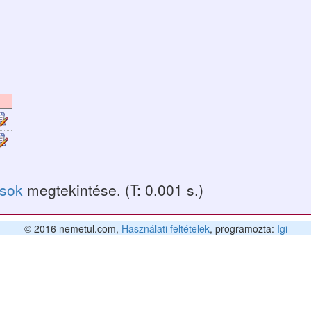
ások
megtekintése. (T: 0.001 s.)
© 2016 nemetul.com,
Használati feltételek
, programozta:
Igi