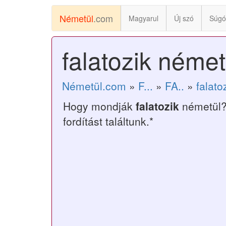
Németül
.com
Magyarul
Új szó
Súgó
falatozik német
Németül.com
»
F...
»
FA..
»
falato
Hogy mondják
falatozik
németül?
fordítást találtunk.*