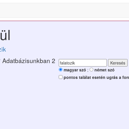
ül
zik
 Adatbázisunkban 2
magyar szó
;
német szó
pontos találat esetén ugrás a for