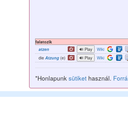
falatozik
atzen
Wiki
die
Atzung
(e)
Wiki
*Honlapunk
sütiket
használ.
Forr