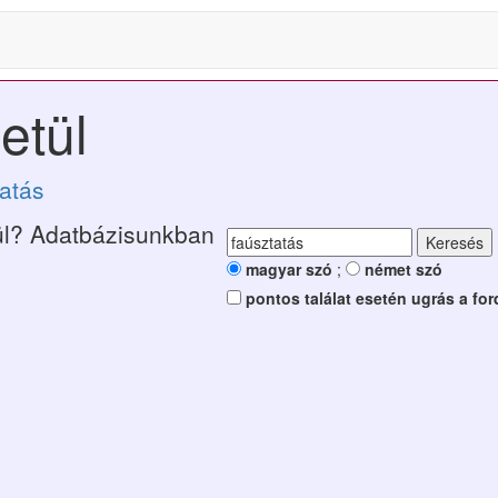
etül
tatás
l? Adatbázisunkban
magyar szó
;
német szó
pontos találat esetén ugrás a for