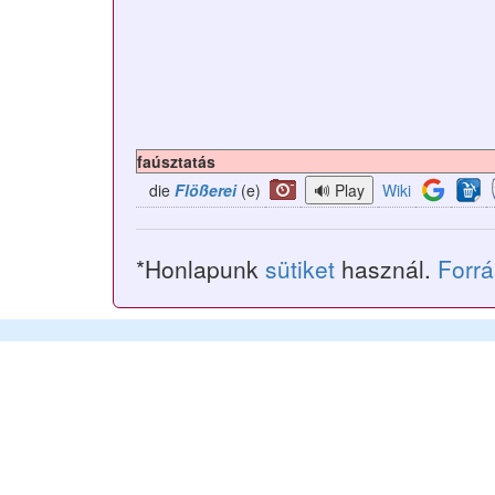
faúsztatás
die
Flößerei
(e)
Wiki
*Honlapunk
sütiket
használ.
Forr