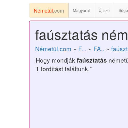
Németül
.com
Magyarul
Új szó
Súgó
faúsztatás ném
Németül.com
»
F...
»
FA..
»
faúsz
Hogy mondják
faúsztatás
németü
1 fordítást találtunk.*