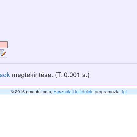
ások
megtekintése. (T: 0.001 s.)
© 2016 nemetul.com,
Használati feltételek
, programozta:
Igi